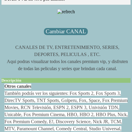
Cambiar CANAL
CANALES DE TV, ENTRETENIMIENTO, SERIES,
DEPORTES, PELICULAS , ETC.
Aqui podras visualizar todos los canales premium vip, y disfruten
de todas las peliculas y series que brindan cada canal.
Descripción
Otros canales
También podrás ver los siguientes: Fox Sports 2, Fox Sports 3,
DirecTV Sports, TNT Sports, Golperu, Fox, Space, Fox Premium
Movies, RCN Televisión, ESPN 2, ESPN 3, Univisión TDN,
Unicable, Fox Premium Cinema, HBO, HBO 2, HBO Plus, Nick,
Fox Premium Comedy, E!, Discovery Science, Nick JR, TCM,
MTV, Paramount Channel, Comedy Central, Studio Universal,