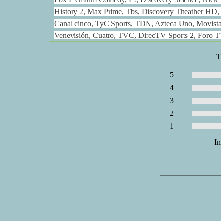
History 2, Max Prime, Tbs, Discovery Theather HD,
Canal cinco, TyC Sports, TDN, Azteca Uno, Movistar
Venevisión, Cuatro, TVC, DirecTV Sports 2, Foro TV
T
5
Voto:
4
Voto:
3
Voto:
2
Voto:
1
Voto:
In
1