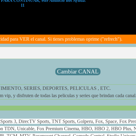
ARA CONTINUAR, este Anuncio nos Ayuda:
11
cidad para VER el canal. Si tienes problemas oprime ("refrech").
Cambiar CANAL
MIENTO, SERIES, DEPORTES, PELICULAS , ETC.
 vip, y disfruten de todas las peliculas y series que brindan cada canal
ox Sports 3, DirecTV Sports, TNT Sports, Golperu, Fox, Space, Fox Pr
ión TDN, Unicable, Fox Premium Cinema, HBO, HBO 2, HBO Plus, N
JR, TCM, MTV, Paramount Channel, Comedy Central, Studio Universa