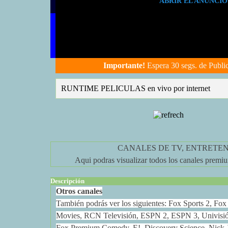
ABRIR EL ANUNCIO P
Importante!
Espera 30 segs. de Publi
RUNTIME PELICULAS en vivo por internet
CANALES DE TV, ENTRETENI
Aqui podras visualizar todos los canales premium
Descripción
Otros canales
También podrás ver los siguientes: Fox Sports 2, F
Movies, RCN Televisión, ESPN 2, ESPN 3, Univis
Fox Premium Comedy, E!, Discovery Science, Nick 